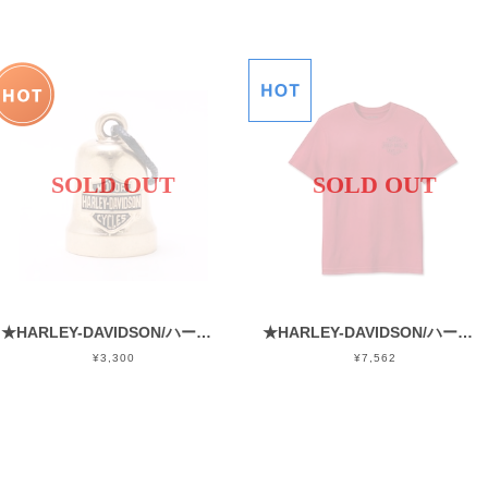
SOLD OUT
SOLD OUT
★HARLEY-DAVIDSON/ハーレーダビッドソン★ライドベル★HRB066★お守り
★HARLEY-DAVIDSON/ハーレーダビッドソン★96197-24VM★イーグルTシャツ
¥3,300
¥7,562