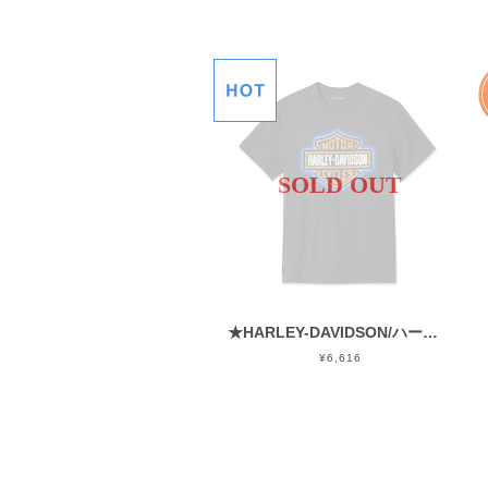
SOLD OUT
★HARLEY-DAVIDSON/ハーレーダビッドソン★96026-25VM★ナイトライダーTシャツ
¥6,616