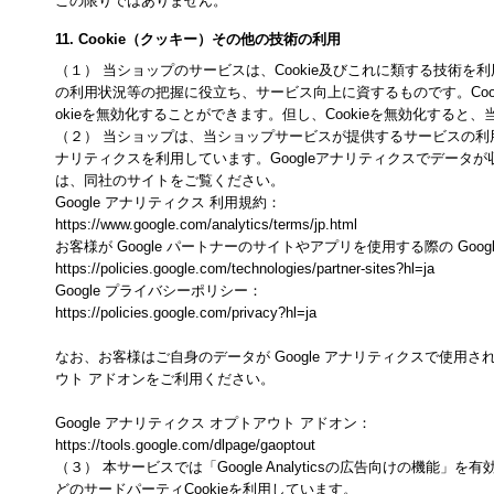
この限りではありません。
11. Cookie（クッキー）その他の技術の利用
（１） 当ショップのサービスは、Cookie及びこれに類する技術
の利用状況等の把握に役立ち、サービス向上に資するものです。Coo
okieを無効化することができます。但し、Cookieを無効化す
（２） 当ショップは、当ショップサービスが提供するサービスの利用状況等
ナリティクスを利用しています。Googleアナリティクスでデータが
は、同社のサイトをご覧ください。
Google アナリティクス 利用規約：
https://www.google.com/analytics/terms/jp.html
お客様が Google パートナーのサイトやアプリを使用する際の Goog
https://policies.google.com/technologies/partner-sites?hl=ja
Google プライバシーポリシー：
https://policies.google.com/privacy?hl=ja
なお、お客様はご自身のデータが Google アナリティクスで使用される
ウト アドオンをご利用ください。
Google アナリティクス オプトアウト アドオン：
https://tools.google.com/dlpage/gaoptout
（３） 本サービスでは「Google Analyticsの広告向けの機能」を
どのサードパーティCookieを利用しています。