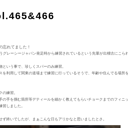
l.465&466
の忘れてました！
いうグレーシージャパン発足時から練習されているという先輩が出稽古にこら
物という事で、珍しくスパーのみ練習。
スを利用して関東の道場まで練習に行っているそうで、年齢や住んでる場所
クの練習。
手の手を掴む箇所等デティールを細かく教えてもらいチョークまでのフィニッ
練習しました。
せず終いでしたが、まぁこんな日もアリかなと思いましたとさ。