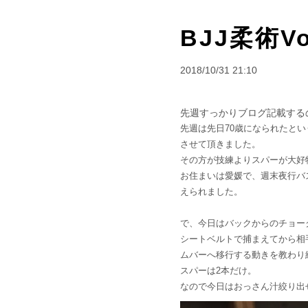
BJJ柔術Vo
2018/10/31 21:10
先週すっかりブログ記載する
先週は先日70歳になられたと
させて頂きました。
その方が技練よりスパーが大好
お住まいは愛媛で、週末夜行バ
えられました。
で、今日はバックからのチョー
シートベルトで捕まえてから相
ムバーへ移行する動きを教わり
スパーは2本だけ。
なので今日はおっさん汁絞り出