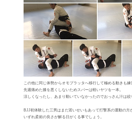
この他に同じ体勢からオモプラッタへ移行して極める動きも練
先週痛めた膝を悪くしないためスパーは軽いヤツを一本。
涼しくなったし、あまり動いていなかったのでおっさん汁は絞
BJJ初体験した三男はまだ若いせいもあって打撃系の運動の方
いずれ柔術の良さが解る日がくる事でしょう。